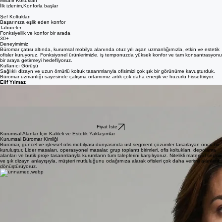
Ofis Ekipmanları
Büromar markasıyla, güncel çalışma yerlerini konforlu ve dinamik ofis ortamlarına çeviriyoruz.
Lüks Yönetici Koltukları
Liderlere yakışan konfor
Modern Fileli Koltuk
Hava alan yapı , Üst düzey çalışma keyfi
Sekreter Koltukları
Gün boyu konfor,Kesintisiz çalışma
Misafir Koltukları
İlk izlenim,Konforla başlar
Şef Koltukları
Başarınıza eşlik eden konfor
Tabureler
Fonksiyellik ve konfor bir arada
30+
Deneyimimiz
Büromar çatısı altında, kurumsal mobilya alanında otuz yılı aşan uzmanlığımızla, etkin ve estetik
ofisler kuruyoruz. Fonksiyonel ürünlerimizle, iş temponuzda yüksek konfor ve tam konsantrasyonu
bir araya getirmeyi hedefliyoruz.
Kullanıcı Görüşü
Sağlıklı dizayn ve uzun ömürlü koltuk tasarımlarıyla ofisimizi çok şık bir görünüme kavuşturduk.
Büromar uzmanlığı sayesinde çalışma ortamımız artık çok daha enerjik ve huzurlu hissettiriyor.
Elif Yılmaz
Kurumsal ihtiyaçlarımız için beklediğimiz zarafeti ve sağlamlığı tam anlamıyla yakaladık.
Seçtiğimiz koltuk ve masalar hem misafirlerimizden hem de tüm ekibimizden tam not almayı
başardı.
Mert Kaya
Büromar imzalı ürünler hem operasyonel hızı hem de personel memnuniyetini zirveye taşıdı.
Estetik ve dayanıklı ofis koltukları ile profesyonel vizyonumuzu bir üst kademeye çıkardık.
Selin Demir
Fiyat İste
Kurumsal Alanlar İçin Kaliteli ve Estetik Yaklaşımlar
Kurumsal Büromar Kimliği
Büromar, güncel ve işlevsel ofis mobilyası dünyasında üst segment çözümler tasarlayan öncü bir
kuruluştur. Lider masaları, operasyonel masalar, grup toplantı birimleri, ofis koltukları, depolama
alanları ve butik proje tasarımlarıyla kurumların tüm taleplerini karşılıyoruz. Nitelikli materyal seçimi
ve şık dizayn anlayışıyla, müşteri mutluluğunu odağımıza alarak ofisleri çok daha verimli alanlara
dönüştürüyoruz.