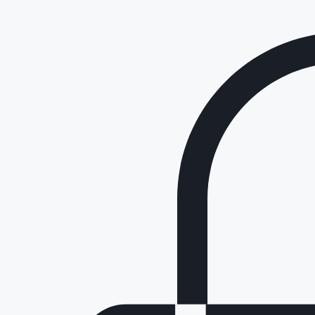
Ana Sayfa
Ürünler
Hakkımızda
Makam Koltukları (Deri)
Misafir Koltukları (Deri)
Fileli Makam Koltukları